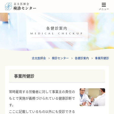
メニュー
各健診案内
MEDICAL CHECKUP
志太医師会
検診センター
各健診案内
事業所健診
事業所健診
常時雇用する労働者に対して事業主の責任の
もとで実施が義務づけられている健康診断で
す。
ここに記載しているもの以外にも受診できる